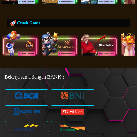
Crash Game
Bekerja sama dengan BANK :