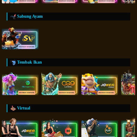
Sabung Ayam
Tembak Ikan
Virtual