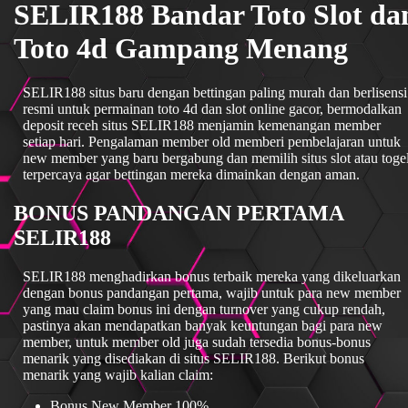
SELIR188 Bandar Toto Slot da
Toto 4d Gampang Menang
SELIR188 situs baru dengan bettingan paling murah dan berlisensi
resmi untuk permainan toto 4d dan slot online gacor, bermodalkan
deposit receh situs SELIR188 menjamin kemenangan member
setiap hari. Pengalaman member old memberi pembelajaran untuk
new member yang baru bergabung dan memilih situs slot atau toge
terpercaya agar bettingan mereka dimainkan dengan aman.
BONUS PANDANGAN PERTAMA
SELIR188
SELIR188 menghadirkan bonus terbaik mereka yang dikeluarkan
dengan bonus pandangan pertama, wajib untuk para new member
yang mau claim bonus ini dengan turnover yang cukup rendah,
pastinya akan mendapatkan banyak keuntungan bagi para new
member, untuk member old juga sudah tersedia bonus-bonus
menarik yang disediakan di situs SELIR188. Berikut bonus
menarik yang wajib kalian claim:
Bonus New Member 100%