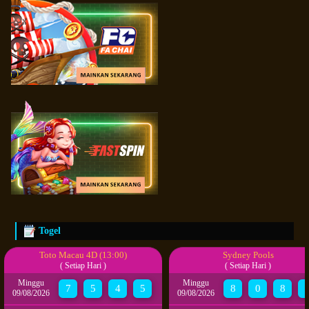
Togel
Toto Macau 4D (13:00)
Sydney Pools
( Setiap Hari )
( Setiap Hari )
Minggu
Minggu
7
5
4
5
8
0
8
09/08/2026
09/08/2026