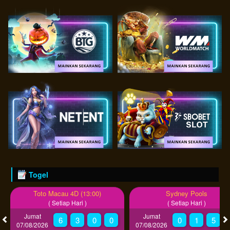
Togel
Toto Macau 4D (13:00)
Sydney Pools
( Setiap Hari )
( Setiap Hari )
Jumat
Jumat
6
3
0
0
0
1
5
07/08/2026
07/08/2026