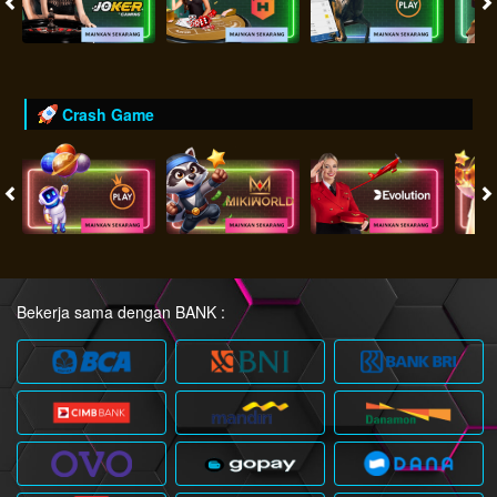
Crash Game
Bekerja sama dengan BANK :