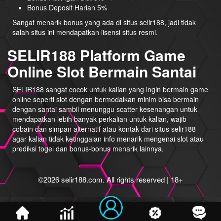
Bonus Deposit Harian 5%
Sangat menarik bonus yang ada di situs selir188, jadi tidak
salah situs ini mendapatkan lisensi situs resmi.
SELIR188 Platform Game
Online Slot Bermain Santai
SELIR188 sangat cocok untuk kalian yang ingin bermain game
online seperti slot dengan bermodalkan minim bisa bermain
dengan santai sambil menunggu scatter kesenangan untuk
mendapatkan lebih banyak perkalian untuk kalian, wajib
cobain dan simpan alternatif atau kontak dari situs selir188
agar kalian tidak ketinggalan info menarik mengenai slot atau
prediksi togel dan bonus-bonus menarik lainnya.
©2026 selir188.com. All rights reserved | 18+