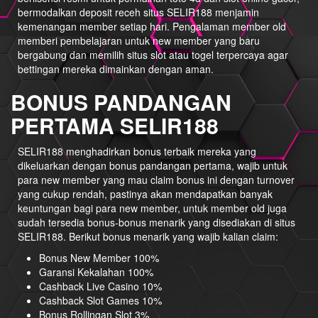
bermodalkan deposit receh situs SELIR188 menjamin
kemenangan member setiap hari. Pengalaman member old
ue****ma
Telah Berhasil Melakukan
memberi pembelajaran untuk new member yang baru
Withdraw
Rp 6.629.000,00
bergabung dan memilih situs slot atau togel terpercaya agar
bettingan mereka dimainkan dengan aman.
BONUS PANDANGAN
PERTAMA SELIR188
SELIR188 menghadirkan bonus terbaik mereka yang
dikeluarkan dengan bonus pandangan pertama, wajib untuk
para new member yang mau claim bonus ini dengan turnover
yang cukup rendah, pastinya akan mendapatkan banyak
keuntungan bagi para new member, untuk member old juga
sudah tersedia bonus-bonus menarik yang disediakan di situs
SELIR188. Berikut bonus menarik yang wajib kalian claim:
Bonus New Member 100%
Garansi Kekalahan 100%
Cashback Live Casino 10%
Cashback Slot Games 10%
Bonus Rollingan Slot 3%