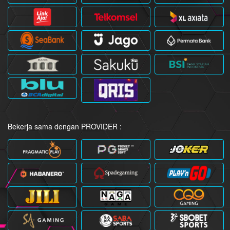
Bekerja sama dengan PROVIDER :