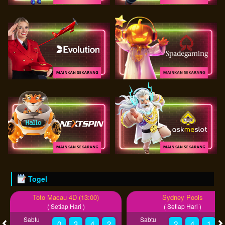
Togel
Toto Macau 4D (13:00)
Sydney Pools
( Setiap Hari )
( Setiap Hari )
Sabtu
Sabtu
0
3
4
2
2
4
1