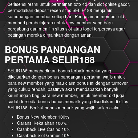
berlisensi resmi untuk permainan toto 4d dan slot online gacor,
bermodalkan deposit receh situs SELIR188 menjamin
kemenangan member setiap hari. Pengalaman member old
memberi pembelajaran untuk new member yang baru
bergabung dan memilih situs slot atau togel terpercaya agar
bettingan mereka dimainkan dengan aman.
BONUS PANDANGAN
PERTAMA SELIR188
SELIR188 menghadirkan bonus terbaik mereka yang
dikeluarkan dengan bonus pandangan pertama, wajib untuk
para new member yang mau claim bonus ini dengan turnover
yang cukup rendah, pastinya akan mendapatkan banyak
keuntungan bagi para new member, untuk member old juga
sudah tersedia bonus-bonus menarik yang disediakan di situs
SELIR188. Berikut bonus menarik yang wajib kalian claim:
Bonus New Member 100%
Garansi Kekalahan 100%
Cashback Live Casino 10%
Cashback Slot Games 10%