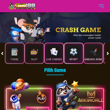
TOGEL
SLOT
LIVE CASINO
SPORT
SABUNG AYAM
TEM
Pilih Game