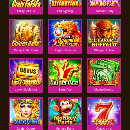
CrazyFaFaFa
Xiyangyang
DiamondParty
CrazyGoldenBank
Dragon Treasure
Charge Buffalo
Lucky Goldbricks
SuperAce
MoneyComing
GoldenQueen
Monkey Party
Crazy777 2