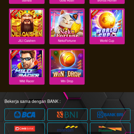
Samba
Gold Rush
Bonus Hunter
JILI Caishen
NekoFortune
World Cup
Wild Racer
Win Drop
Bekerja sama dengan BANK :