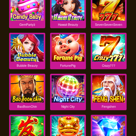
GemParty3
Hawaii Beauty
SevenSevenSeven
Bubble Beauty
FortunePig
Crazy777
BaoBoonChin
Night City
Fengshen