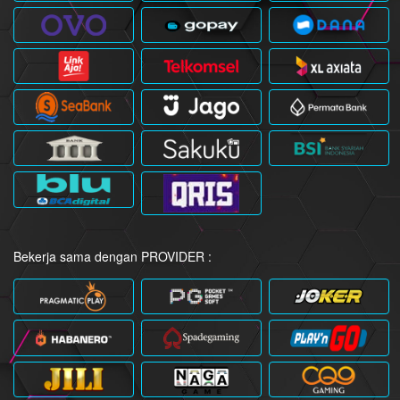
Bekerja sama dengan PROVIDER :