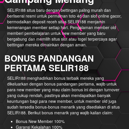
SELIR188 situs baru dengan bettingan paling murah dan
berlisensi resmi untuk permainan toto 4d dan slot online gacor,
bermodalkan deposit receh situs SELIR188 menjamin
kemenangan member setiap hari. Pengalaman member old
memberi pembelajaran untuk new member yang baru
bergabung dan memilih situs slot atau togel terpercaya agar
bettingan mereka dimainkan dengan aman.
BONUS PANDANGAN
PERTAMA SELIR188
SELIR188 menghadirkan bonus terbaik mereka yang
dikeluarkan dengan bonus pandangan pertama, wajib untuk
para new member yang mau claim bonus ini dengan turnover
yang cukup rendah, pastinya akan mendapatkan banyak
keuntungan bagi para new member, untuk member old juga
sudah tersedia bonus-bonus menarik yang disediakan di situs
SELIR188. Berikut bonus menarik yang wajib kalian claim:
Bonus New Member 100%
Garansi Kekalahan 100%