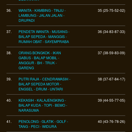
36.
WANITA - KAMBING - TINJU -
35 (25-75-52-02)
LAMBUNG - JALAN JALAN -
DRUPADI
37.
PENDETA WANITA - MUSANG -
36 (34-83-87-33)
BALAP SEPEDA - MANGGIS -
RUMAH OBAT - SAYEMPRABA
38.
ORANG BONGKOK - IKAN
37 (38-59-83-09)
GABUS - BALAP MOBIL -
ANGGUR - BH - TRUK -
GARENG
39.
PUTRI RAJA - CENDRAWASIH -
38 (37-67-84-17)
BALAP SEPEDA MOTOR -
ENGSEL - DRUM - UNTARI
40.
KEKASIH - KALAJENGKING -
39 (44-55-77-05)
BALAP KUDA - TOPI - BEMO -
NARASUMA
41.
PENOLONG - GLATIK - GOLF -
40 (43-76-78-26)
TANG - PECI - WIDURA