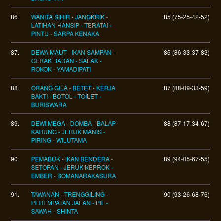
86.
WANITA SIHIR - JANGKRIK -
85 (75-25-42-52)
LATIHAN HANSIP - TERATAI -
PINTU - SARPA KENAKA
87.
DEWA MAUT - IKAN SAMPAN -
86 (86-33-37-83)
GERAK BADAN - SALAK -
ROKOK - YAMADIPATI
88.
ORANG GILA - BETET - KERJA
87 (88-09-33-59)
BAKTI - BOTOL - TOILET -
BURISWARA
89.
DEWI MEGA - DOMBA - BALAP
88 (87-17-34-67)
KARUNG - JERUK MANIS -
PIRING - WILUTAMA
90.
PEMABUK - IKAN BENDERA -
89 (94-05-67-55)
SETOPAN - JERUK KEPROK -
EMBER - BOMANARAKASURA
91.
TAWANAN - TRENGGILING -
90 (93-26-68-76)
PEREMPATAN JALAN - PIL -
SAWAH - SHINTA