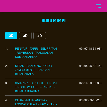
BUKU MIMPI
2D
3D
4D
1.
PENYAIR - TAPIR - SEMPRITAN
00 (97-48-64-98)
- REMBULAN - TANGGALAN -
KUMBO KARNO
2.
SETAN - BANDENG - OBOR -
01 (05-95-12-45)
JAMBU MENTE - TANGAN -
BETARAKALA
3.
SARJANA - BEKICOT - LONCAT
02 (16-53-09-35)
TINGGI - WORTEL - SANDAL -
BETARA BRAHMA
4.
ORANG MATI - ANGSA -
03 (32-53-85-25)
LONCAT GALAH - SAWI - KAKI -