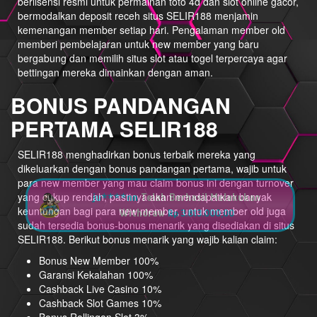
berlisensi resmi untuk permainan toto 4d dan slot online gacor,
bermodalkan deposit receh situs SELIR188 menjamin
kemenangan member setiap hari. Pengalaman member old
memberi pembelajaran untuk new member yang baru
bergabung dan memilih situs slot atau togel terpercaya agar
bettingan mereka dimainkan dengan aman.
BONUS PANDANGAN
PERTAMA SELIR188
SELIR188 menghadirkan bonus terbaik mereka yang
dikeluarkan dengan bonus pandangan pertama, wajib untuk
para new member yang mau claim bonus ini dengan turnover
yang cukup rendah, pastinya akan mendapatkan banyak
keuntungan bagi para new member, untuk member old juga
sudah tersedia bonus-bonus menarik yang disediakan di situs
SELIR188. Berikut bonus menarik yang wajib kalian claim:
Bonus New Member 100%
Garansi Kekalahan 100%
Cashback Live Casino 10%
Cashback Slot Games 10%