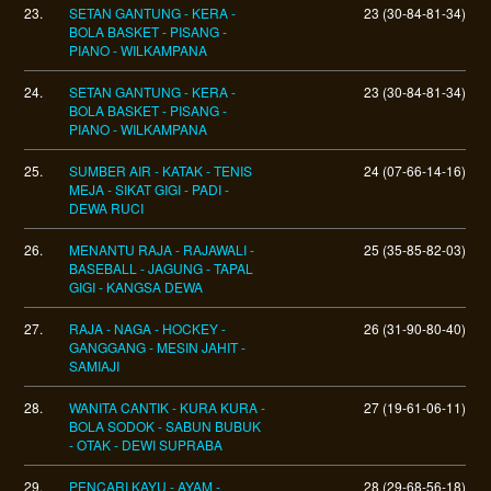
23.
SETAN GANTUNG - KERA -
23 (30-84-81-34)
BOLA BASKET - PISANG -
PIANO - WILKAMPANA
24.
SETAN GANTUNG - KERA -
23 (30-84-81-34)
BOLA BASKET - PISANG -
PIANO - WILKAMPANA
25.
SUMBER AIR - KATAK - TENIS
24 (07-66-14-16)
MEJA - SIKAT GIGI - PADI -
DEWA RUCI
26.
MENANTU RAJA - RAJAWALI -
25 (35-85-82-03)
BASEBALL - JAGUNG - TAPAL
GIGI - KANGSA DEWA
27.
RAJA - NAGA - HOCKEY -
26 (31-90-80-40)
GANGGANG - MESIN JAHIT -
SAMIAJI
28.
WANITA CANTIK - KURA KURA -
27 (19-61-06-11)
BOLA SODOK - SABUN BUBUK
- OTAK - DEWI SUPRABA
29.
PENCARI KAYU - AYAM -
28 (29-68-56-18)