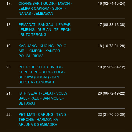
17.
ORANG SAKIT GUDIK - TAWON -
16 (02-74-15-24)
LEMPAR CAKRAM - SURAT -
NANAS - JEMBAWAN
18.
PEMADAT - BANGAU - LEMPAR
17 (08-88-13-38)
LEMBING - DURIAN - TELEPON
- BUTO TERONG
19.
KAS UANG - KUCING - POLO
18 (10-78-01-28)
AIR - LOMBOK - KANTOR
POLISI - BISMA
20.
PELACUR KELAS TINGGI -
19 (27-62-54-12)
KUPUKUPU - SEPAK BOLA -
SRIKAYA (SIRSAT) - BAN
SEPEDA - BANOWATI
21.
ISTRI SEJATI - LALAT - VOLLY
20 (06-72-19-22)
BALL - PALU - BAN MOBIL -
SETIAWATI
22.
PETI MATI - CAPUNG - TENIS -
22 (21-70-50-20)
TERONG - HARMONIKA -
ARJUNA & SEMBADRA