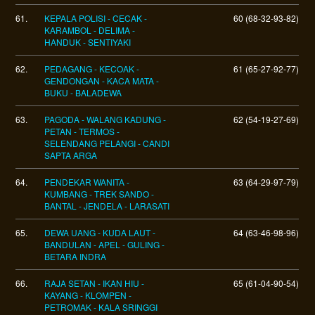
61.
KEPALA POLISI - CECAK -
60 (68-32-93-82)
KARAMBOL - DELIMA -
HANDUK - SENTIYAKI
62.
PEDAGANG - KECOAK -
61 (65-27-92-77)
GENDONGAN - KACA MATA -
BUKU - BALADEWA
63.
PAGODA - WALANG KADUNG -
62 (54-19-27-69)
PETAN - TERMOS -
SELENDANG PELANGI - CANDI
SAPTA ARGA
64.
PENDEKAR WANITA -
63 (64-29-97-79)
KUMBANG - TREK SANDO -
BANTAL - JENDELA - LARASATI
65.
DEWA UANG - KUDA LAUT -
64 (63-46-98-96)
BANDULAN - APEL - GULING -
BETARA INDRA
66.
RAJA SETAN - IKAN HIU -
65 (61-04-90-54)
KAYANG - KLOMPEN -
PETROMAK - KALA SRINGGI