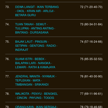
73.
DEWA LANGIT - IKAN TERBANG
72 (71-20-40-70)
- OKOL - KRAN AIR - ARLOJI -
BETARA GURU
74.
TUAN TANAH - SEMUT -
73 (80-34-31-84)
TULUPAN - ANTING ANTING -
BINTANG - DURSASANA
75.
BAJAK LAUT - PINGUIN -
74 (57-16-24-66)
SETIPAN - GENTONG - RADIO -
INDRAJIT
76.
SUAMI ISTRI - BEBEK -
75 (85-35-32-53)
BALAPAN LARI - NANGKA -
LEMARI - RATIH & KAMAJAYA
77.
JENDRAL WANITA - NYAMUK -
76 (81-40-30-90)
TEPLEKAN - MATA -
TIMBANGAN - SRIKANDI
78.
WALIKOTA - PENYU - BENGKEL
77 (69-11-96-61)
- CINCIN - PAYUNG - TOGOG
79.
ORANG KAYA - IKAN GERGAJI -
78 (79-18-46-68)