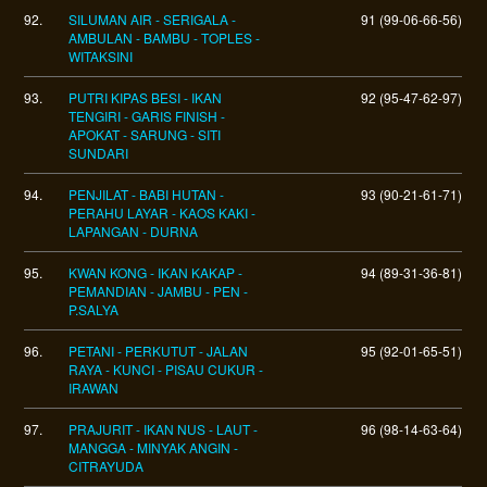
92.
SILUMAN AIR - SERIGALA -
91 (99-06-66-56)
AMBULAN - BAMBU - TOPLES -
WITAKSINI
93.
PUTRI KIPAS BESI - IKAN
92 (95-47-62-97)
TENGIRI - GARIS FINISH -
APOKAT - SARUNG - SITI
SUNDARI
94.
PENJILAT - BABI HUTAN -
93 (90-21-61-71)
PERAHU LAYAR - KAOS KAKI -
LAPANGAN - DURNA
95.
KWAN KONG - IKAN KAKAP -
94 (89-31-36-81)
PEMANDIAN - JAMBU - PEN -
P.SALYA
96.
PETANI - PERKUTUT - JALAN
95 (92-01-65-51)
RAYA - KUNCI - PISAU CUKUR -
IRAWAN
97.
PRAJURIT - IKAN NUS - LAUT -
96 (98-14-63-64)
MANGGA - MINYAK ANGIN -
CITRAYUDA