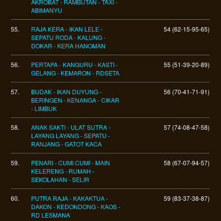
AKROBAT - RAMBUTAN - TAXI -
ABIMANYU
55.
RAJA KERA - IKAN LELE -
54 (62-15-95-65)
SEPATU RODA - KALUNG -
DOKAR - KERA HANOMAN
56.
PERTAPA - KANGURU - KASTI -
55 (51-39-20-89)
GELANG - KEMARON - RDSETA
57.
BUDAK - IKAN DUYUNG -
56 (70-41-71-91)
BERINGEN - KENANGA - CIKAR
- LIMBUK
58.
ANAK SAKTI - ULAT SUTRA -
57 (74-08-47-58)
LAYANG LAYANG - SEPATU -
RANJANG - GATOT KACA
59.
PENARI - CUMI CUMI - MAIN
58 (67-07-94-57)
KELERENG - RUMAH -
SEKOLAHAN - SELIR
60.
PUTRA RAJA - KAKAKTUA -
59 (83-37-38-87)
DAKON - KEDONDONG - KAOS -
RD LESMANA