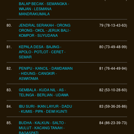
BALAP BECAK - SEMANGKA -
WAJAN - LESMANA
MANDRAKUMALA
80.
JENDRAL SERAKAH - ORONG
79 (78-13-43-63)
ORONG - OKOL - JERUK BALI -
KOMPOR - SUYUDANA
81.
KEPALA DESA - BAJING -
80 (73-49-48-99)
APOLO - POTLOT - CERET -
SEMAR
82.
PENIPU - KANCIL - DAMDAMAN
81 (76-44-49-94)
- HIDUNG - CANGKIR -
ASWATAMA
83.
GEMBALA - KUDA NIL - AS -
82 (53-10-28-60)
TELINGA - BERLIAN - UDAWA
84.
IBU SURI - IKAN LAYUR - DADU
83 (59-36-26-86)
- KUMIS - PIPA - DEWI KUNTI
85.
BUDHA - KALKUN - SALTO -
84 (86-23-39-73)
MULUT - KACANG TANAH -
BAGASPATI