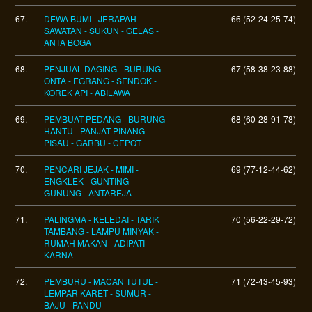
67.
DEWA BUMI - JERAPAH -
66 (52-24-25-74)
SAWATAN - SUKUN - GELAS -
ANTA BOGA
68.
PENJUAL DAGING - BURUNG
67 (58-38-23-88)
ONTA - EGRANG - SENDOK -
KOREK API - ABILAWA
69.
PEMBUAT PEDANG - BURUNG
68 (60-28-91-78)
HANTU - PANJAT PINANG -
PISAU - GARBU - CEPOT
70.
PENCARI JEJAK - MIMI -
69 (77-12-44-62)
ENGKLEK - GUNTING -
GUNUNG - ANTAREJA
71.
PALINGMA - KELEDAI - TARIK
70 (56-22-29-72)
TAMBANG - LAMPU MINYAK -
RUMAH MAKAN - ADIPATI
KARNA
72.
PEMBURU - MACAN TUTUL -
71 (72-43-45-93)
LEMPAR KARET - SUMUR -
BAJU - PANDU