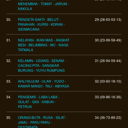
MENEMBAK - TOMAT - JARUM -
NAKULA
30.
PENDETA SAKTI - BELUT -
29 (28-63-53-13)
PANAHAN - KURSI - KORAN -
SIDIWACANA
31.
NELAYAN - IKAN MAS - ANGKAT
30 (23-99-58-49)
BESI - BELIMBING - WC - NAGA
TATMALA
32.
KELAMIN - UDANG - SENAM -
31 (26-94-59-44)
CACING PITA - SANGKAR
BURUNG - YUYU RUMPUNG
33.
AHLI NUJUM - ULAR - YUDO -
32 (03-60-18-10)
KAMAR MANDI - TALI - ABIYASA
34.
PENGEMIS - LABA LABA -
33 (09-86-16-36)
GULAT - GIGI - SABUN -
PETRUK
35.
ORANG BUTA - RUSA - SILAT -
34 (36-73-89-23)
JAMU - PARU PARU -
DESTARATA