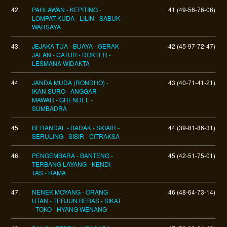
42.
PAHLAWAN - KEPITING -
41 (49-56-76-06)
LOMPAT KUDA - LILIN - SABUK -
WARSAYA
43.
JEJAKA TUA - BUAYA - GERAK
42 (45-97-72-47)
JALAN - CATUR - DOKTER -
LESMANA WIDAKTA
44.
JANDA MUDA (RONDHO) -
43 (40-71-41-21)
IKAN SURO - ANGGAR -
MAWAR - GRENDEL -
SUMBADRA
45.
BERANDAL - BADAK - SKIAIR -
44 (39-81-86-31)
SERULING - SISIR - CITRAKSA
46.
PENGEMBARA - BANTENG -
45 (42-51-75-01)
TERBANG LAYANG - KENDI -
TAS - RAMA
47.
NENEK MOYANG - ORANG
46 (48-64-73-14)
UTAN - TERJUN BEBAS - SIKAT
- TOKO - HYANG WENANG