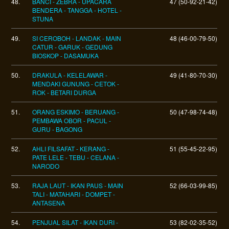
48.
BANCI - ZEBRA - UPACARA
47 (50-92-21-42)
BENDERA - TANGGA - HOTEL -
STUNA
49.
SI CEROBOH - LANDAK - MAIN
48 (46-00-79-50)
CATUR - GARUK - GEDUNG
BIOSKOP - DASAMUKA
50.
DRAKULA - KELELAWAR -
49 (41-80-70-30)
MENDAKI GUNUNG - CETOK -
ROK - BETARI DURGA
51.
ORANG ESKIMO - BERUANG -
50 (47-98-74-48)
PEMBAWA OBOR - PACUL -
GURU - BAGONG
52.
AHLI FILSAFAT - KERANG -
51 (55-45-22-95)
PATE LELE - TEBU - CELANA -
NARODO
53.
RAJA LAUT - IKAN PAUS - MAIN
52 (66-03-99-85)
TALI - MATAHARI - DOMPET -
ANTASENA
54.
PENJUAL SILAT - IKAN DURI -
53 (82-02-35-52)