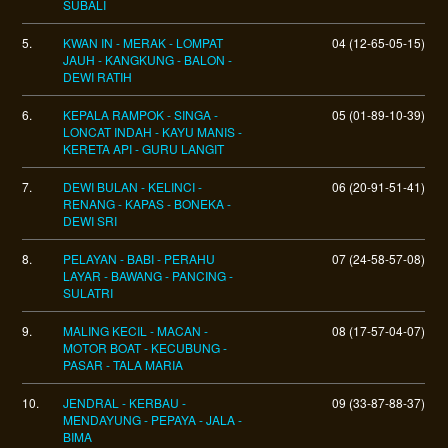
SUBALI
5.
KWAN IN - MERAK - LOMPAT
04 (12-65-05-15)
JAUH - KANGKUNG - BALON -
DEWI RATIH
6.
KEPALA RAMPOK - SINGA -
05 (01-89-10-39)
LONCAT INDAH - KAYU MANIS -
KERETA API - GURU LANGIT
7.
DEWI BULAN - KELINCI -
06 (20-91-51-41)
RENANG - KAPAS - BONEKA -
DEWI SRI
8.
PELAYAN - BABI - PERAHU
07 (24-58-57-08)
LAYAR - BAWANG - PANCING -
SULATRI
9.
MALING KECIL - MACAN -
08 (17-57-04-07)
MOTOR BOAT - KECUBUNG -
PASAR - TALA MARIA
10.
JENDRAL - KERBAU -
09 (33-87-88-37)
MENDAYUNG - PEPAYA - JALA -
BIMA