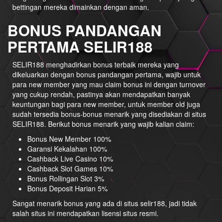
bettingan mereka dimainkan dengan aman.
BONUS PANDANGAN
PERTAMA SELIR188
SELIR188 menghadirkan bonus terbaik mereka yang
dikeluarkan dengan bonus pandangan pertama, wajib untuk
para new member yang mau claim bonus ini dengan turnover
yang cukup rendah, pastinya akan mendapatkan banyak
keuntungan bagi para new member, untuk member old juga
sudah tersedia bonus-bonus menarik yang disediakan di situs
SELIR188. Berikut bonus menarik yang wajib kalian claim:
Bonus New Member 100%
Garansi Kekalahan 100%
Cashback Live Casino 10%
Cashback Slot Games 10%
Bonus Rollingan Slot 3%
Bonus Deposit Harian 5%
Sangat menarik bonus yang ada di situs selir188, jadi tidak
salah situs ini mendapatkan lisensi situs resmi.