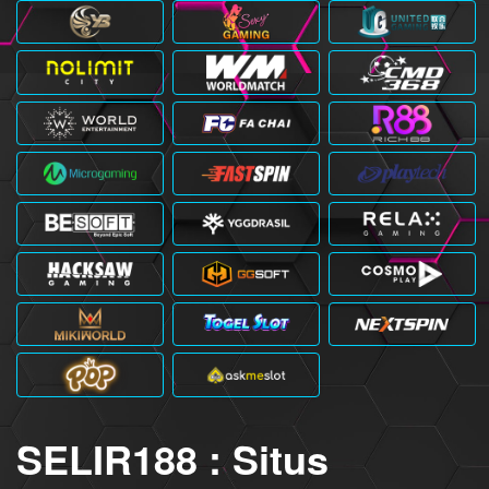
SELIR188 : Situs