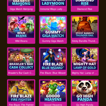
Giga Match Mahjong
Immortal Ways Lady Moon
Diamond Rise
Wild Beans
Gummy Giga Match
Sticky Bandits Thunder Rail
Brawler's Bar Cash Collect
Fire Blaze: Blue Wizard
Mighty Hat: Lamp of Gold
Fire Blaze: Fire Fighter
Goood Heavens
Go High Panda