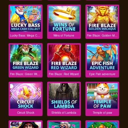
Lucky Bass: Mega Cash Collect
Wins of Fortune
Fire Blaze: Golden Macaque
Fire Blaze: Green Wizard
Fire Blaze: Red Wizard
Epic Fish adventure
Circuit Shock
Shields of Lambda
Temple of paw