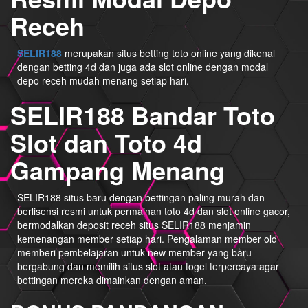
Receh
SELIR188
merupakan situs betting toto online yang dikenal
dengan betting 4d dan juga ada slot online dengan modal
depo receh mudah menang setiap hari.
SELIR188 Bandar Toto
Slot dan Toto 4d
Gampang Menang
SELIR188 situs baru dengan bettingan paling murah dan
berlisensi resmi untuk permainan toto 4d dan slot online gacor,
bermodalkan deposit receh situs SELIR188 menjamin
kemenangan member setiap hari. Pengalaman member old
memberi pembelajaran untuk new member yang baru
bergabung dan memilih situs slot atau togel terpercaya agar
bettingan mereka dimainkan dengan aman.