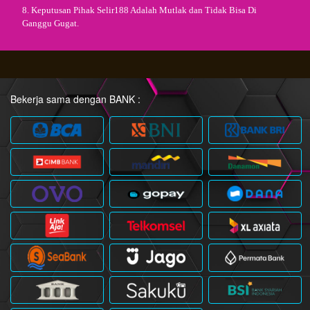
8. Keputusan Pihak Selir188 Adalah Mutlak dan Tidak Bisa Di
Ganggu Gugat.
Bekerja sama dengan BANK :