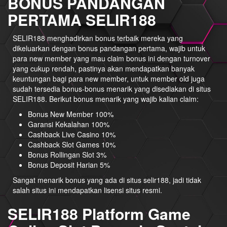
BONUS PANDANGAN
PERTAMA SELIR188
SELIR188 menghadirkan bonus terbaik mereka yang
dikeluarkan dengan bonus pandangan pertama, wajib untuk
para new member yang mau claim bonus ini dengan turnover
yang cukup rendah, pastinya akan mendapatkan banyak
keuntungan bagi para new member, untuk member old juga
sudah tersedia bonus-bonus menarik yang disediakan di situs
SELIR188. Berikut bonus menarik yang wajib kalian claim:
Bonus New Member 100%
Garansi Kekalahan 100%
Cashback Live Casino 10%
Cashback Slot Games 10%
Bonus Rollingan Slot 3%
Bonus Deposit Harian 5%
Sangat menarik bonus yang ada di situs selir188, jadi tidak
salah situs ini mendapatkan lisensi situs resmi.
SELIR188 Platform Game