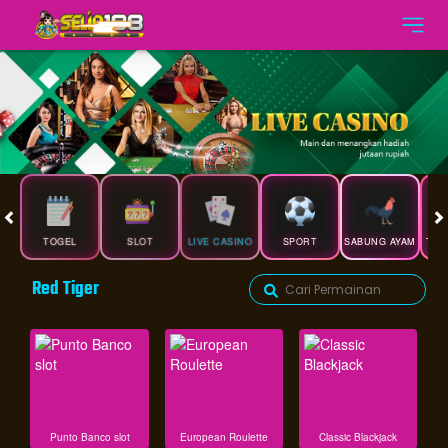
TOGEL
SLOT
LIVE CASINO
SPORT
SABUNG AYAM
TEM
Red Tiger
Punto Banco slot
European Roulette
Classic Blackjack