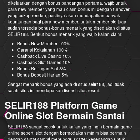
dikeluarkan dengan bonus pandangan pertama, wajib untuk
para new member yang mau claim bonus ini dengan turnover
yang cukup rendah, pastinya akan mendapatkan banyak
keuntungan bagi para new member, untuk member old juga
sudah tersedia bonus-bonus menarik yang disediakan di situs
SELIR188. Berikut bonus menarik yang wajib kalian claim:
Bonus New Member 100%
Garansi Kekalahan 100%
Cashback Live Casino 10%
Cashback Slot Games 10%
Bonus Rollingan Slot 3%
Bonus Deposit Harian 5%
Sangat menarik bonus yang ada di situs selir188, jadi tidak
salah situs ini mendapatkan lisensi situs resmi.
SELIR188 Platform Game
Online Slot Bermain Santai
SELIR188 sangat cocok untuk kalian yang ingin bermain game
online seperti slot dengan bermodalkan minim bisa bermain
dengan santai sambil menunggu scatter kesenangan untuk