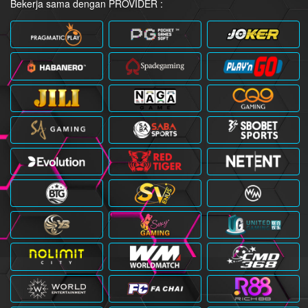
Bekerja sama dengan PROVIDER :