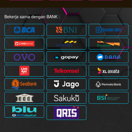
Bekerja sama dengan BANK :