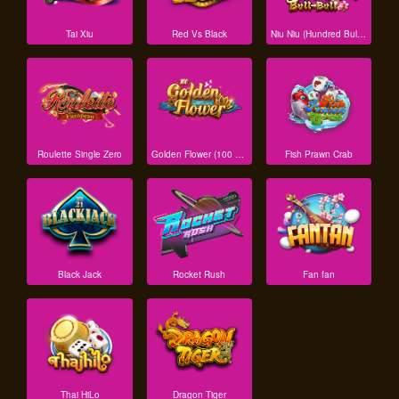
Tai Xiu
Red Vs Black
Niu Niu (Hundred Bull-Bull)
Roulette Single Zero
Golden Flower (100 GoldenFlower)
Fish Prawn Crab
Black Jack
Rocket Rush
Fan fan
Thai HiLo
Dragon Tiger