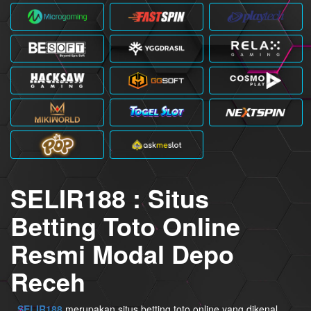
SELIR188 : Situs
Betting Toto Online
Resmi Modal Depo
Receh
SELIR188
merupakan situs betting toto online yang dikenal