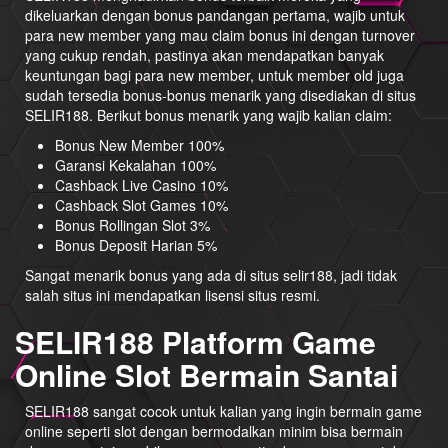
dikeluarkan dengan bonus pandangan pertama, wajib untuk
para new member yang mau claim bonus ini dengan turnover
yang cukup rendah, pastinya akan mendapatkan banyak
keuntungan bagi para new member, untuk member old juga
sudah tersedia bonus-bonus menarik yang disediakan di situs
SELIR188. Berikut bonus menarik yang wajib kalian claim:
Bonus New Member 100%
Garansi Kekalahan 100%
Cashback Live Casino 10%
Cashback Slot Games 10%
Bonus Rollingan Slot 3%
Bonus Deposit Harian 5%
Sangat menarik bonus yang ada di situs selir188, jadi tidak
salah situs ini mendapatkan lisensi situs resmi.
SELIR188 Platform Game
Online Slot Bermain Santai
SELIR188 sangat cocok untuk kalian yang ingin bermain game
online seperti slot dengan bermodalkan minim bisa bermain