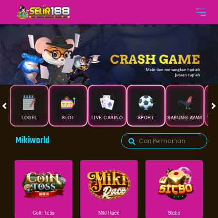
TOGEL
SLOT
LIVE CASINO
SPORT
SABUNG AYAM
TEM
Mikiworld
Coin Toss
Miki Race
Sicbo